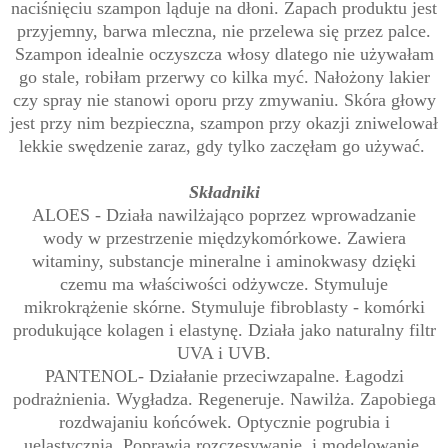
naciśnięciu szampon ląduje na dłoni. Zapach produktu jest
przyjemny, barwa mleczna, nie przelewa się przez palce.
Szampon idealnie oczyszcza włosy dlatego nie używałam
go stale, robiłam przerwy co kilka myć. Nałożony lakier
czy spray nie stanowi oporu przy zmywaniu. Skóra głowy
jest przy nim bezpieczna, szampon przy okazji zniwelował
lekkie swędzenie zaraz, gdy tylko zaczęłam go używać.
Składniki
ALOES - Działa nawilżająco poprzez wprowadzanie
wody w przestrzenie międzykomórkowe. Zawiera
witaminy, substancje mineralne i aminokwasy dzięki
czemu ma właściwości odżywcze. Stymuluje
mikrokrążenie skórne. Stymuluje fibroblasty - komórki
produkujące kolagen i elastynę. Działa jako naturalny filtr
UVA i UVB.
PANTENOL- Działanie przeciwzapalne. Łagodzi
podrażnienia. Wygładza. Regeneruje. Nawilża. Zapobiega
rozdwajaniu końcówek. Optycznie pogrubia i
uelastycznia. Poprawia rozczesywanie i modelowanie.