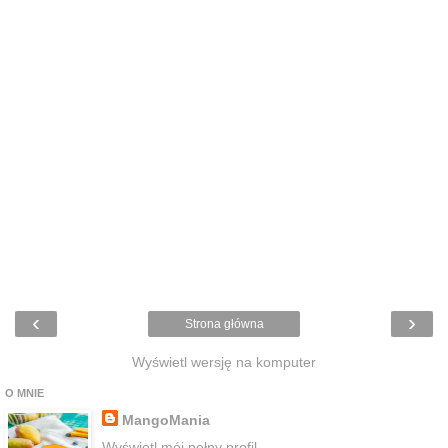
‹
›
Strona główna
Wyświetl wersję na komputer
O MNIE
MangoMania
Wyświetl mój pełny profil