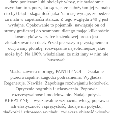
dużo ponieważ lubi obciążyć włosy, nie świadomie
uczyniłam to z początku sądząc, że nałożyłam jej za mało
i to był błąd - skąpa ilość jaka Nam się wydaje, że będzie
za mała w zupełności starcza. Z tego względu 240 g jest
wydajne. Opakowanie to pojemnik, nawiązuje on od
strony graficznej do szamponu dlatego mając kilkanaście
kosmetyków w szafce łazienkowej prosto jest
zlokalizować ten duet. Przed pierwszym przystąpieniem
odrywamy plombę, rozwiązanie najsolidniejsze jakie
może być. Na 100% wiedziałam, że nikt inny w nim nie
buszował.
Maska zawiera moringę, PANTHENOL - Działanie
przeciwzapalne. Łagodzi podrażnienia. Wygładza.
Regeneruje. Nawilża. Zapobiega rozdwajaniu końcówek.
Optycznie pogrubia i uelastycznia. Poprawia
rozczesywalność i modelowanie. Nadaje połysk.
KERATYNĘ -
wyczuwalnie wzmacnia włosy, poprawia
ich elastyczność i sprężystość, dodaje im połysku,
gładkości i zdrowego wyglądu, zwiększa objętość włosów,