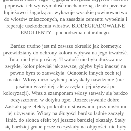
poprawia ich wytrzymałość mechaniczną,
działa przeciw
łupieżowo i łagodząco, wykazuje wysokie powinowactwo
do włosów zniszczonych, na zasadzie cementu wypełnia i
reperuje uszkodzenia włosów.
BIODEGRADOWALNE
EMOLIENTY - pochodzenia naturalnego.
Bardzo trudno jest mi zawsze określić jak kosmetyk
przewidziany do ochrony koloru wpływa na jego trwałość.
Tutaj nie było prościej. Trwałość nie była dłuższa niż
zwykle, kolor płowiał jak zawsze, gdyby było inaczej na
pewno bym to zauważyła. Odnośnie innych cech tej
maski. Włosy dużo szybciej odzyskały nawilżenie (nie
pisałam wcześniej, ale zaczęłam jej używać po
koloryzacji). Wraz z szamponem włosy stawały się bardzo
oczyszczone, w dotyku tępe. Rozczesywanie dobre.
Zaskakujące efekty po krótkim stosowaniu przyniosło mi
jej używanie. Włosy na długości bardzo ładnie zaczęły
lśnić, do słońca efekt był jeszcze bardziej okazały. Stały
się bardziej grube przez co zyskały na objętości, nie były